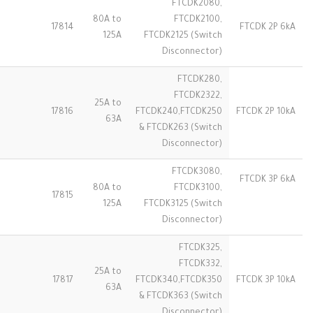
FTCDK2080,
80A to
FTCDK2100,
17814
FTCDK 2P 6kA
125A
FTCDK2125 (Switch
Disconnector)
FTCDK280,
FTCDK2322,
25A to
17816
FTCDK240,FTCDK250
FTCDK 2P 10kA
63A
& FTCDK263 (Switch
Disconnector)
FTCDK3080,
FTCDK 3P 6kA
80A to
FTCDK3100,
17815
125A
FTCDK3125 (Switch
Disconnector)
FTCDK325,
FTCDK332,
25A to
17817
FTCDK340,FTCDK350
FTCDK 3P 10kA
63A
& FTCDK363 (Switch
Disconnector)