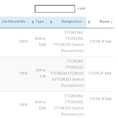
ابحث:
Certificate No.
Type
Designation
Name
FTCDK2080,
80A to
FTCDK2100,
17814
FTCDK 2P 6kA
125A
FTCDK2125 (Switch
Disconnector)
FTCDK280,
FTCDK2322,
25A to
17816
FTCDK240,FTCDK250
FTCDK 2P 10kA
63A
& FTCDK263 (Switch
Disconnector)
FTCDK3080,
FTCDK 3P 6kA
80A to
FTCDK3100,
17815
125A
FTCDK3125 (Switch
Disconnector)