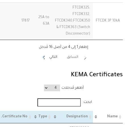
FTCDK325,
FTCDK332,
25A to
17817
FTCDK340,FTCDK350
FTCDK 3P 10kA
63A
& FTCDK363 (Switch
Disconnector)
إظهار 1 إلى 4 من أصل 16 مُدخل
السابق
التالي
KEMA Certificates
أظهر مُدخلات
ابحث:
Certificate No.
Type
Designation
Name