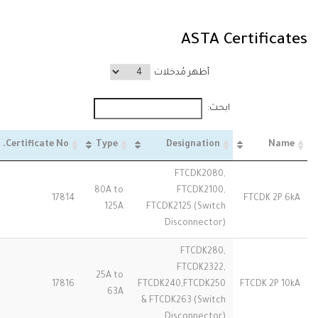
ASTA Certificates
أظهر مُدخلات
ابحث:
Certificate No.
Type
Designation
Name
FTCDK2080,
80A to
FTCDK2100,
17814
FTCDK 2P 6kA
125A
FTCDK2125 (Switch
Disconnector)
FTCDK280,
FTCDK2322,
25A to
17816
FTCDK240,FTCDK250
FTCDK 2P 10kA
63A
& FTCDK263 (Switch
Disconnector)