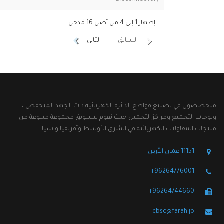
إظهار 1 إلى 4 من أصل 16 مُدخل
السابق
التالي
متخصصون في تصنيع قواطع الدائرة الكهربائية ذات الجهد المنخفض ،
ولوحات التجميع ومراكز التحميل حيث نقوم بتسويق مجموعة متنوعة من
منتجات المقاولات الكهربائية في الشرق الأوسط وأفريقيا وآسيا.
11151 عمان الأردن
96264776001+
96264744660+
cbsc@farah.jo