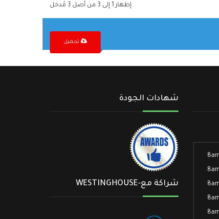
إظهار 1 إلى 3 من أصل 3 مُدخل
تحميل
شهادات الجودة
8am
8am
شراكة مع-WESTINGHOUSE
8am
8am
8am