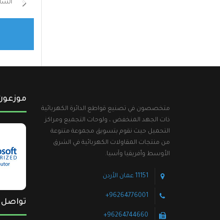
السا
موزعون
متخصصون في تصنيع قواطع الدائرة الكهربائية
ذات الجهد المنخفض ، ولوحات التجميع ومراكز
التحميل حيث نقوم بتسويق مجموعة متنوعة
من منتجات المقاولات الكهربائية في الشرق
الأوسط وأفريقيا وآسيا.
11151 عمان الأردن
96264776001+
تواصل 
96264744660+