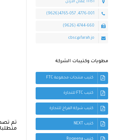
11151 عمان الأردن
4776-001, 4765-057(9626)
4744-660 (9626)
cbsc@farah.jo
مطويات وكتيبات الشركة
كتيب منتجات مجموعة FTC
كتيب FTC للتجارة
كتيب شركة الفراج للتجارة
تم تصمي
كتيب NEXT
متطلبات
كتيب Rogeena