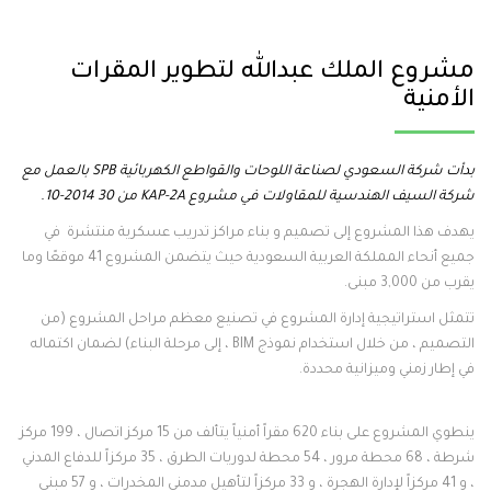
مشروع الملك عبدالله لتطوير المقرات
الأمنية
بدأت شركة السعودي لصناعة اللوحات والقواطع الكهربائية SPB بالعمل مع
شركة السيف الهندسية للمقاولات في مشروع KAP-2A من 30 2014-10.
يهدف هذا المشروع إلى تصميم و بناء مراكز تدريب عسكرية منتشرة في
جميع أنحاء المملكة العربية السعودية حيث يتضمن المشروع 41 موقعًا وما
يقرب من 3,000 مبنى.
تتمثل استراتيجية إدارة المشروع في تصنيع معظم مراحل المشروع (من
التصميم ، من خلال استخدام نموذج BIM ، إلى مرحلة البناء) لضمان اكتماله
في إطار زمني وميزانية محددة.
ينطوي المشروع على بناء 620 مقراً أمنياً يتألف من 15 مركز اتصال ، 199 مركز
شرطة ، 68 محطة مرور ، 54 محطة لدوريات الطرق ، 35 مركزاً للدفاع المدني
، و 41 مركزاً لإدارة الهجرة ، و 33 مركزاً لتأهيل مدمني المخدرات ، و 57 مبنى