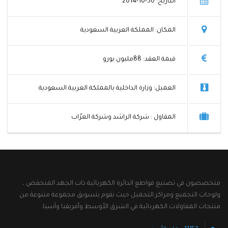
التاريخ: 30-10-2014
المكان: المملكة العربية السعودية
قيمة العقد: 88مليون يورو
العميل: وزارة الداخلية بالمملكة العربية السعودية
المقاول : شركة الراشد وشركة العرّاب
متخصصون في تصنيع قواطع الدائرة الكهربائية ذات الجهد المنخفض ،
ولوحات التجميع ومراكز التحميل حيث نقوم بتسويق مجموعة متنوعة من
منتجات المقاولات الكهربائية في الشرق الأوسط وأفريقيا وآسيا.