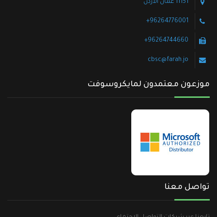
11151 عمان الأردن
96264776001+
96264744660+
cbsc@farah.jo
موزعون معتمدون لمايكروسوفت
تواصل معنا